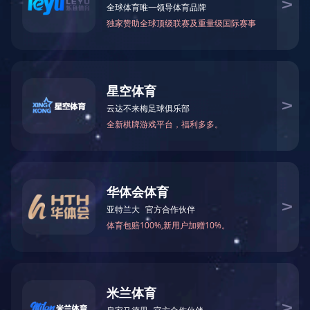
防开裂
米兰体育app官网入口
公司动态
行业动态
最新资讯
工程案例
关于我们
公司简介
米兰体育app官网入口
企业荣誉
发展历程
销售网络
荣誉资质
米兰体育app官网入口-米兰（中国）
当前位置
：
米兰体育app官网入口
> 关于我们
返回
其它导航
米兰体育app官网入口-米兰（中国）
关于我们
米兰体育app官网入口