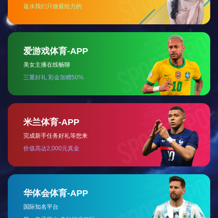
瓷砖贴好后清理干净瓷砖缝隙，用胶枪将陶瓷胶美
缝产品均匀的注
入缝隙内，用钢球或刮板将料抹均匀，
过5个小时以后清理瓷砖两边多
余的料。施工完成8小时
完全固化，隔天即可使用。
使用时必须装配专用胶嘴，配合省力胶枪，挤压去除前
段30克胶体，方可施胶。
注意事项