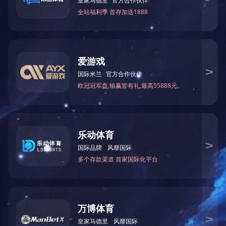
防脱落
防开裂
基彩大师系列
米兰体育app官网入口-米兰（中国）
防脱落
防开裂
工程案例
全国服务热线
400-8888-888
推荐新闻
米兰体育app官网入口-米兰（中国） 2025春节放假通知
米兰体育app官网入口-米兰（中国） 2025元旦放假通知
米兰体育app官网入口-米兰（中国） 祝您国庆节快乐~
米兰体育app官网入口-米兰（中国） 祝您2024中秋节快
乐~
米兰体育app官网入口-米兰（中国） 2024端午节放假通
知